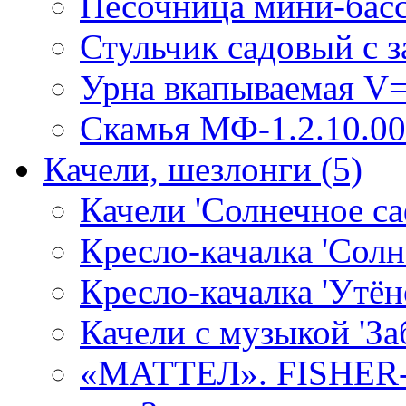
Песочница мини-бассе
Стульчик садовый с 
Урна вкапываемая V=
Скамья МФ-1.2.10.00
Качели, шезлонги
(5)
Качели 'Солнечное са
Кресло-качалка 'Солн
Кресло-качалка 'Утён
Качели с музыкой 'За
«МАТТЕЛ». FISHER