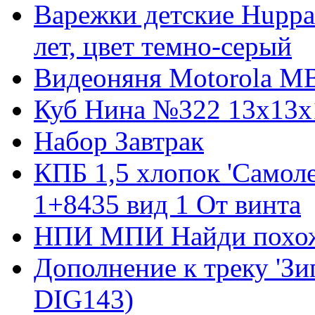
Варежки детские Huppa
лет, цвет темно-серый
Видеоняня Motorola M
Куб Нина №322 13х13х
Набор Завтрак
КПБ 1,5 хлопок 'Самоле
1+8435 вид 1 От винта
НПИ МПИ Найди похо
Дополнение к треку 'Зиг
DIG143)