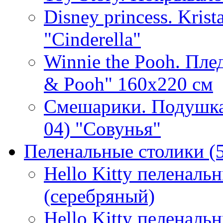
Disney princess. Kris
"Cinderella"
Winnie the Pooh. Плед
& Pooh" 160х220 см
Смешарики. Подушка
04) "Совунья"
Пеленальные столики
(
Hello Kitty пеленаль
(серебряный)
Hello Kitty пеленаль