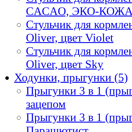
CACAO, ЭКО-КОЖА, 
Cтульчик для кормле
Oliver, цвет Violet
Cтульчик для кормле
Oliver, цвет Sky
Ходунки, прыгунки
(5)
Прыгунки 3 в 1 (прыг
зацепом
Прыгунки 3 в 1 (пры
Парашютист