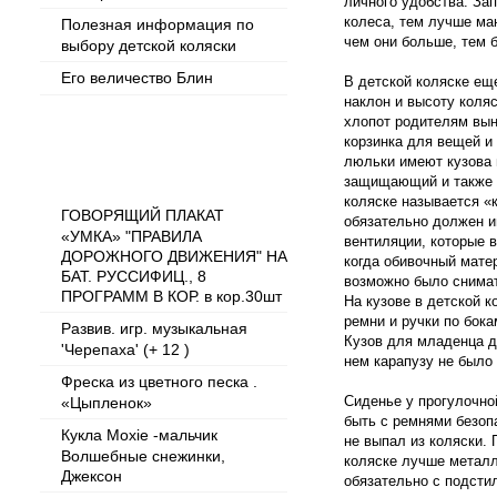
личного удобства. За
колеса, тем лучше ма
Полезная информация по
чем они больше, тем 
выбору детской коляски
Его величество Блин
В детской коляске ещ
наклон и высоту коля
хлопот родителям вы
корзинка для вещей и
Популярные товары
люльки имеют кузова 
защищающий и также у
коляске называется «
ГОВОРЯЩИЙ ПЛАКАТ
обязательно должен и
«УМКА» "ПРАВИЛА
вентиляции, которые 
ДОРОЖНОГО ДВИЖЕНИЯ" НА
когда обивочный матер
БАТ. РУССИФИЦ., 8
возможно было снимать
ПРОГРАММ В КОР. в кор.30шт
На кузове в детской 
ремни и ручки по бока
Развив. игр. музыкальная
Кузов для младенца д
'Черепаха' (+ 12 )
нем карапузу не было 
Фреска из цветного песка .
Сиденье у прогулочно
«Цыпленок»
быть с ремнями безоп
Кукла Moxie -мальчик
не выпал из коляски. 
Волшебные снежинки,
коляске лучше металл
Джексон
обязательно с подстил