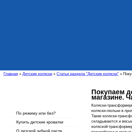
Главная
»
Детские коляски
»
Статьи раздела "Детские коляски"
» Поку
Покупаем д
магазине. Ч
Интересные статьи
Коляски-трансформер
коляски-люльки в про
По режиму или без?
Такие коляски-трансф
складываются и весьм
Купить детские кроватки
коляской-трансформе
О детской зубной пасте
разнообразных малых