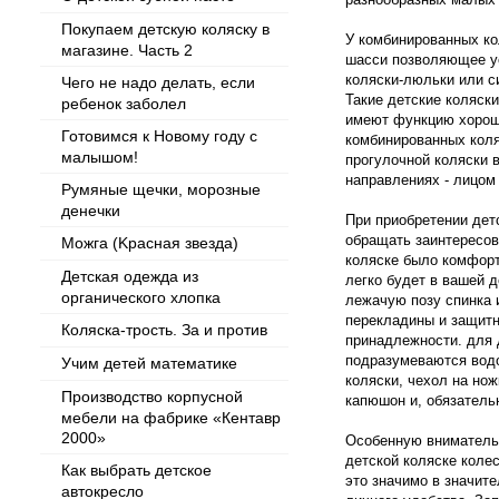
Покупаем детскую коляску в
У комбинированных ко
магазине. Часть 2
шасси позволяющее у
коляски-люльки или с
Чего не надо делать, если
Такие детские коляск
ребенок заболел
имеют функцию хорош
Готовимся к Новому году с
комбинированных коля
малышом!
прогулочной коляски 
направлениях - лицом 
Румяные щечки, морозные
денечки
При приобретении дет
обращать заинтересов
Можга (Kрасная звезда)
коляске было комфорт
Детская одежда из
легко будет в вашей д
органического хлопка
лежачую позу спинка 
перекладины и защит
Коляска-трость. За и против
принадлежности. для 
подразумеваются вод
Учим детей математике
коляски, чехол на нож
Производство корпусной
капюшон и, обязатель
мебели на фабрике «Кентавр
2000»
Особенную вниматель
детской коляске коле
Как выбрать детское
это значимо в значит
автокресло