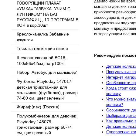
давило ножки во врем
ГОВОРЯЩИЙ ПЛАКАТ
магазине детских тов
«УМКА» "АЗБУКА. УЧИМ С
приобрести разнообра
ЛУНТИКОМ" НА БАТ.
аксессуары для детск
РУССИФИЦ., 10 ПРОГРАММ В
предпочтении подход
КОР. в кор.30шт
малышу и предостави
Кресло-качалка Забавные
интересующим вас во
джунгли
Точилка геометрия синяя
Рекомендуем посмот
Шезлонг складной BC18,
100х56х42см, нагр100кг
Детские коляск
Прогулочные ко
Набор 'Автобус для малышей'
Интернет магаз
Футболка Playtoday 147017
Особенности пр
детская трикотажная для
Когда стоит са
мальчиков (футболка), размер
коляску
74-80 см, цвет зеленый
Что нужно знат
коляски?
Жираф(пвх) (Россия)
Особенности де
Выбираем детск
Полукомбинезон для девочек
Как правильно 
Playtoday 148079,
Детские коляск
трикотажный, размер 68-74
Суперлегкие ко
см, цвет розовый