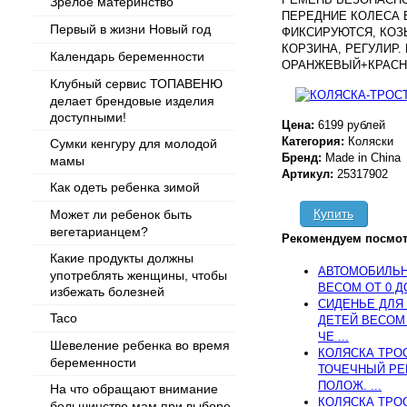
Зрелое материнство
ПЕРЕДНИЕ КОЛЕСА 
Первый в жизни Новый год
ФИКСИРУЮТСЯ, КОЗ
КОРЗИНА, РЕГУЛИР.
Календарь беременности
ОРАНЖЕВЫЙ+КРАСНЫ
Клубный сервис ТОПАВЕНЮ
делает брендовые изделия
доступными!
Цена:
6199 рублей
Категория:
Коляски
Сумки кенгуру для молодой
Бренд:
Made in China
мамы
Артикул:
25317902
Как одеть ребенка зимой
Купить
Может ли ребенок быть
вегетарианцем?
Рекомендуем посмот
Какие продукты должны
АВТОМОБИЛЬН
употреблять женщины, чтобы
ВЕСОМ ОТ 0 ДО
избежать болезней
СИДЕНЬЕ ДЛЯ 
Taco
ДЕТЕЙ ВЕСОМ 
ЧЕ ...
Шевеление ребенка во время
КОЛЯСКА ТРОСТ
беременности
ТОЧЕЧНЫЙ РЕ
ПОЛОЖ. ...
На что обращают внимание
КОЛЯСКА ТРОСТ
большинство мам при выборе