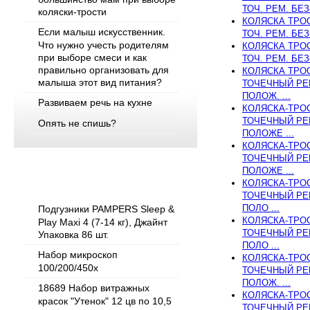
ТОЧ. РЕМ. БЕЗ
коляски-трости
КОЛЯСКА ТРОСТ
Если малыш искусственник.
ТОЧ. РЕМ. БЕЗ
Что нужно учесть родителям
КОЛЯСКА ТРОСТ
при выборе смеси и как
ТОЧ. РЕМ. БЕЗ
правильно организовать для
КОЛЯСКА ТРОСТ
малыша этот вид питания?
ТОЧЕЧНЫЙ РЕ
ПОЛОЖ. ...
Развиваем речь на кухне
КОЛЯСКА-ТРОСТ
ТОЧЕЧНЫЙ РЕ
Опять не спишь?
ПОЛОЖЕ ...
КОЛЯСКА-ТРОСТ
ТОЧЕЧНЫЙ РЕ
ПОЛОЖЕ ...
Популярные товары
КОЛЯСКА-ТРОСТ
ТОЧЕЧНЫЙ РЕ
ПОЛО ...
Подгузники PAMPERS Sleep &
КОЛЯСКА-ТРОСТ
Play Maxi 4 (7-14 кг), Джайнт
ТОЧЕЧНЫЙ РЕ
Упаковка 86 шт.
ПОЛО ...
Набор микроскоп
КОЛЯСКА-ТРОСТ
100/200/450х
ТОЧЕЧНЫЙ РЕ
ПОЛОЖ. ...
18689 Набор витражных
КОЛЯСКА-ТРОСТ
красок "Утенок" 12 цв по 10,5
ТОЧЕЧНЫЙ РЕ