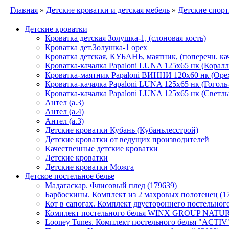
Главная
»
Детские кроватки и детская мебель
»
Детские спор
Детские кроватки
Кроватка детская Золушка-1, (слоновая кость)
Кроватка дет.Золушка-1 орех
Кроватка детская, КУБАНЬ, маятник, (поперечн. кач.
Кроватка-качалка Papaloni LUNA 125х65 нк (Коралл
Кроватка-маятник Papaloni ВИННИ 120х60 нк (Орех
Кроватка-качалка Papaloni LUNA 125х65 нк (Гоголь
Кроватка-качалка Papaloni LUNA 125х65 нк (Светлы
Антел (а.3)
Антел (а.4)
Антел (а.3)
Детские кроватки Кубань (Кубаньлесстрой)
Детские кроватки от ведущих производителей
Качественные детские кроватки
Детские кроватки
Детские кроватки Можга
Детское постельное белье
Мадагаскар. Флисовый плед (179639)
Барбоскины. Комплект из 2 махровых полотенец (1
Кот в сапогах. Комплект двустороннего постельного 
Комплект постельного белья WINX GROUP NAT
Looney Tunes. Комплект постельного белья "ACTIV