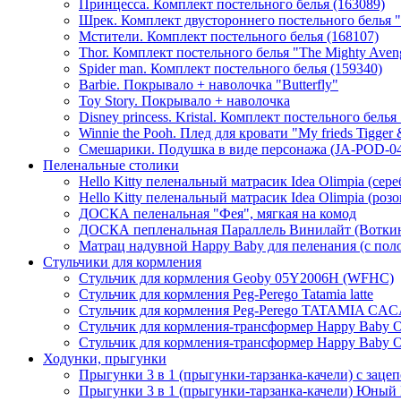
Принцесса. Комплект постельного белья (163089)
Шрек. Комплект двустороннего постельного белья "T
Мстители. Комплект постельного белья (168107)
Thor. Комплект постельного белья "The Mighty Aven
Spider man. Комплект постельного белья (159340)
Barbie. Покрывало + наволочка "Butterfly"
Toy Story. Покрывало + наволочка
Disney princess. Kristal. Комплект постельного белья 
Winnie the Pooh. Плед для кровати "My frieds Tigger
Смешарики. Подушка в виде персонажа (JA-POD-04
Пеленальные столики
Hello Kitty пеленальный матрасик Idea Olimpia (сер
Hello Kitty пеленальный матрасик Idea Olimpia (роз
ДОСКА пеленальная "Фея", мягкая на комод
ДОСКА пепленальная Параллель Винилайт (Вотки
Матрац надувной Happy Baby для пеленания (с пол
Стульчики для кормления
Стульчик для кормления Geoby 05Y2006H (WFHC)
Стульчик для кормления Peg-Perego Tatamia latte
Стульчик для кормления Peg-Perego TATAMIA CA
Cтульчик для кормления-трансформер Happy Baby Oli
Cтульчик для кормления-трансформер Happy Baby Ol
Ходунки, прыгунки
Прыгунки 3 в 1 (прыгунки-тарзанка-качели) с заце
Прыгунки 3 в 1 (прыгунки-тарзанка-качели) Юны