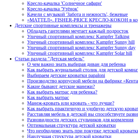
Кресло-качалка 'Солнечное сафари'
Кресло-качалка 'Утёнок'
Качели с музыкой 'Забота и нежность', бежевые
«МАТТЕЛ». FISHER-PRICE КРЕСЛО-КОКОН в ко
Детские спортивные комплексы и тренажеры
Обладать гантелями мечтает каждый подросток
Уличный спортивный комплекс Kampfer Talking
Уличный спортивный комплекс Kampfer Sunny hill
Уличный спортивный комплекс Kampfer Sunny day
Уличный спортивный комплекс Kampfer Solar hill
Статьи раздела "Детская мебель"
О чем важно знать выбирая диван для ребенка
Как выбрать журнальный столик для детской комна
Выбираем детские кроватки papaloni
Производство корпусной мебели на фабрике «Кента
Какие бывают детские манежи?
Как выбрать матрас для ребенка?
Как выбрать матрас
Манеж-кровать или кровать - что лучше?
Как выбрать практичную и удобную детскую крова
Расставляя мебель в детской вы способствуете разв
Разновидности детских стульчиков для кормления
Оптимальная структура детской кроватки
Что необходимо знать при покупке детской кроватк
Наилучшая структура детской кроватки