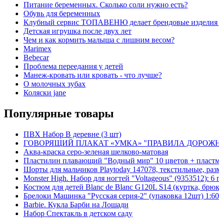
Питание беременных. Сколько соли нужно есть?
Обувь для беременных
Клубный сервис ТОПАВЕНЮ делает брендовые изделия
Детская игрушка после двух лет
Чем и как кормить малыша с лишним весом?
Marimex
Bebecar
Проблема переедания у детей
Манеж-кровать или кровать - что лучше?
О молочных зубах
Коляски jane
Популярные товары
ПВХ Набор В деревне (3 шт)
ГОВОРЯЩИЙ ПЛАКАТ «УМКА» "ПРАВИЛА ДОРОЖНОГО
Аква-краска серо-зеленая шелково-матовая
Пластилин плавающий "Водный мир" 10 цветов + пластм
Шорты для мальчиков Playtoday 147078, текстильные, раз
Monster High. Набор для ногтей "Voltageous" (9353512): 6
Костюм для детей Blanc de Blanc G120L S14 (куртка, брюк
Брелоки Машинка "Русская серия-2" (упаковка 12шт) 1:60
Barbie. Кукла Барби на Лошади
Набор Спектакль в детском саду