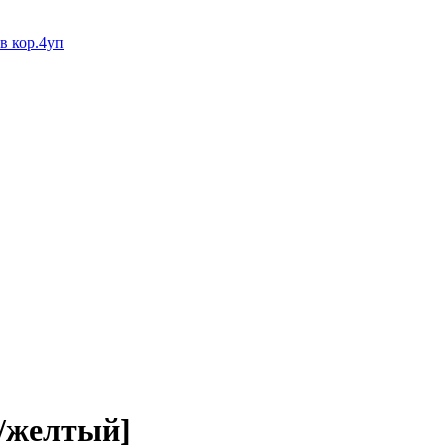
кор.4уп
й/желтый]