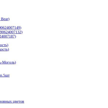
 Bear)
90624007149)
690624007132)
24007187)
ость)
ость)
ь-Моголь)
п.5шт
сновных цветов