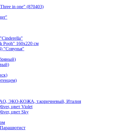
hree in one" (870403)
ger"
"Cinderella"
 & Pooh" 160х220 см
) "Совунья"
ебряный)
овый)
нск)
отенцем)
CAO, ЭКО-КОЖА, т.коричневый, Италия
ver, цвет Violet
iver, цвет Sky
пом
й Парашютист