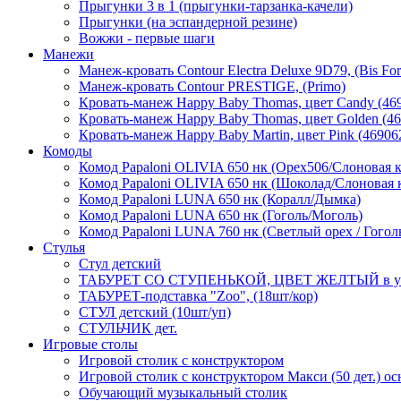
Прыгунки 3 в 1 (прыгунки-тарзанка-качели)
Прыгунки (на эспандерной резине)
Вожжи - первые шаги
Манежи
Манеж-кровать Contour Electra Deluxe 9D79, (Bis For
Манеж-кровать Contour PRESTIGE, (Primo)
Кровать-манеж Happy Baby Thomas, цвет Candy (46
Кровать-манеж Happy Baby Thomas, цвет Golden (4
Кровать-манеж Happy Baby Martin, цвет Pink (46906
Комоды
Комод Papaloni OLIVIA 650 нк (Орех506/Слоновая к
Комод Papaloni OLIVIA 650 нк (Шоколад/Слоновая к
Комод Papaloni LUNA 650 нк (Коралл/Дымка)
Комод Papaloni LUNA 650 нк (Гоголь/Моголь)
Комод Papaloni LUNA 760 нк (Светлый орех / Гогол
Стулья
Стул детский
ТАБУРЕТ СО СТУПЕНЬКОЙ, ЦВЕТ ЖЕЛТЫЙ в у
ТАБУРЕТ-подставка "Zoo", (18шт/кор)
СТУЛ детский (10шт/уп)
СТУЛЬЧИК дет.
Игровые столы
Игровой столик с конструктором
Игровой столик с конструктором Макси (50 дет.) о
Обучающий музыкальный столик