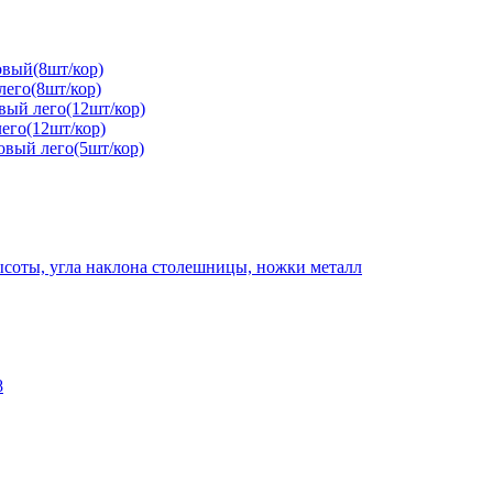
овый(8шт/кор)
лего(8шт/кор)
вый лего(12шт/кор)
его(12шт/кор)
овый лего(5шт/кор)
высоты, угла наклона столешницы, ножки металл
8