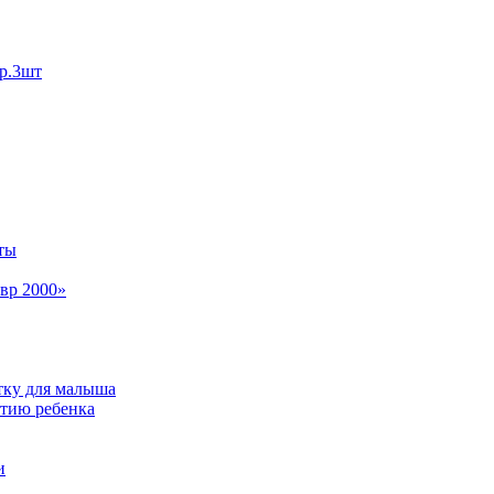
р.3шт
ты
вр 2000»
тку для малыша
итию ребенка
и