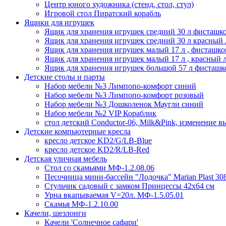
Центр юного художника (стенд, стол, стул)
Игровой стол Пиратский корабль
Ящики для игрушек
Ящик для хранения игрушек средний 30 л фисташк
Ящик для хранения игрушек средний 30 л красный 
Ящик для хранения игрушек малый 17 л , фисташко
Ящик для хранения игрушек малый 17 л , красный л
Ящик для хранения игрушек большой 57 л фисташк
Детские столы и парты
Набор мебели №3 Лимпопо-комфорт синий
Набор мебели №3 Лимпопо-комфорт розовый
Набор мебели №3 Дошколенок Маугли синий
Набор мебели №2 VIP Кораблик
стол детский Conductor-06, Milk&Pink, изменение 
Детские компьютерные кресла
кресло детское KD2/G/LB-Blue
кресло детское KD2/R/LB-Red
Детская уличная мебель
Стол со скамьями МФ-1.2.08.06
Песочница мини-бассейн "Лодочка" Marian Plast 30
Стульчик садовый с замком Принцессы 42х64 см
Урна вкапываемая V=20л. МФ-1.5.05.01
Скамья МФ-1.2.10.00
Качели, шезлонги
Качели 'Солнечное сафари'