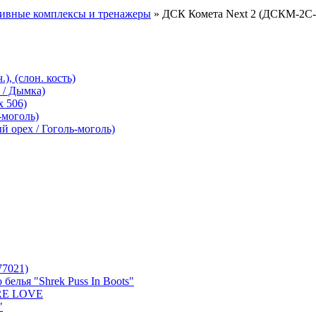
тивные комплексы и тренажеры
» ДСК Комета Next 2 (ДСКМ-2C-
), (слон. кость)
 / Дымка)
 506)
-моголь)
й орех / Гоголь-моголь)
77021)
белья "Shrek Puss In Boots"
URE LOVE
"