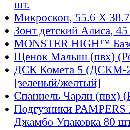
шт.
Микроскоп, 55.6 X 38.7 
Зонт детский Алиса, 45
MONSTER HIGH™ Базо
Щенок Малыш (пвх) (Р
ДСК Комета 5 (ДСКМ-2
[зеленый/желтый]
Спаниель Чарли (пвх) (
Подгузники PAMPERS Pr
Джамбо Упаковка 80 шт